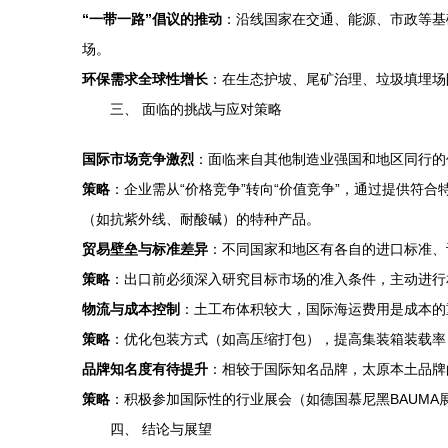
“一带一路”倡议的推动
：沿线国家在交通、能源、市政等基
场。
环保需求全球性增长
：在生态护坡、尾矿治理、垃圾填埋场
三、 面临的挑战与应对策略
国际市场竞争激烈
：面临来自其他制造业强国和地区同行的
策略
：企业需从“价格竞争”转向“价值竞争”，通过提供符合
（如抗紫外线、耐酸碱）的特种产品。
贸易壁垒与标准差异
：不同国家和地区有各自的进口标准、
策略
：出口前必须深入研究目标市场的准入条件，主动进行相
物流与成本控制
：土工布体积较大，国际海运费用是成本的
策略
：优化包装方式（如高压缩打包），提高集装箱装载率
品牌知名度有待提升
：相较于国际知名品牌，太原本土品牌
策略
：积极参加国际性的行业展会（如德国慕尼黑BAUM
四、 结论与展望