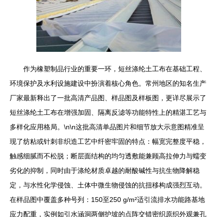
作为橡塑制品行业的重要一环，短丝涤纶土工布在基础工程、
环境保护及水利设施建设中扮演着核心角色。常州地区的知名生产
厂家最新释出了一批高清产品图、样品图及样板图，更详尽展示了
短丝涤纶土工布在增强加固、隔离反滤等功能特性上的精湛工艺与
多样化应用格局。\n\n这批高清单品图片和细节放大示意图精准呈
现了纺粘或针刺非织造工艺中纤密牢固的特点：幅宽完整度平稳，
触感细腻而不松脱；断层面结构的均匀透敷能兼顾高拉伸力与蠕变
劣化的抑制，同时由于涤纶材质卓越的耐酸碱性与抗生物降解稳
定，与水性化学侵蚀、土体中微生物侵蚀的抗扭移构成强烈互动。
在样品图中覆盖多种号列：150至250 g/m²适引流排水功能路基地
应力配重，实例如引水涵洞两侧护坡的点阵交错密织原织外观兼孔